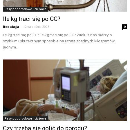
Pasy poporodowe i ciążowe
Ile kg traci się po CC?
Redakcja
-
12 września 2025
0
Ile kg traci się po CC? Ile kg traci się po CC? Wielu z nas marzy o
szybkim i skutecznym sposobie na utratę zbędnych kilogramów.
Jednym...
Pasy poporodowe i ciążowe
Czy trzeba się golić do porodu?