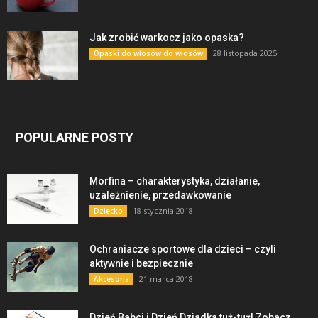
Jak zrobić warkocz jako opaska?
28 listopada 2025
Opaski do włosów do włosów
POPULARNE POSTY
Morfina – charakterystyka, działanie,
uzależnienie, przedawkowanie
18 stycznia 2018
Dziecko
Ochraniacze sportowe dla dzieci – czyli
aktywnie i bezpiecznie
21 marca 2018
Akcesoria
Dzień Babci i Dzień Dziadka tuż-tuż! Zobacz,