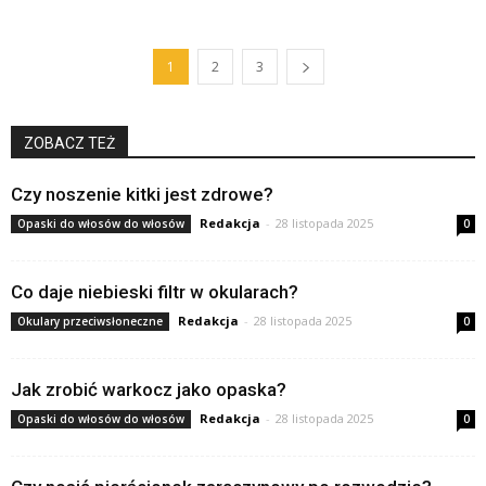
1
2
3
ZOBACZ TEŻ
Czy noszenie kitki jest zdrowe?
Redakcja
-
28 listopada 2025
Opaski do włosów do włosów
0
Co daje niebieski filtr w okularach?
Redakcja
-
28 listopada 2025
Okulary przeciwsłoneczne
0
Jak zrobić warkocz jako opaska?
Redakcja
-
28 listopada 2025
Opaski do włosów do włosów
0