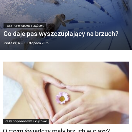
PASY POPORODOWE I CIĄŻOWE
Co daje pas wyszczuplający na brzuch?
Redakcja
-
1 listopada 2025
Pasy poporodowe i ciążowe
O czym świadczy mały brzuch w ciąży?