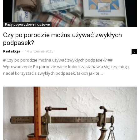
Pasy poporodowe i ciążowe
Czy po porodzie można używać zwykłych
podpasek?
Redakcja
-
14 września 2025
0
# Czy po porodzie można używać zwykłych podpasek? ##
Wprowadzenie Po porodzie wiele kobiet zastanawia się, czy mogą
nadal korzystać z zwykłych podpasek, takich jak te,...