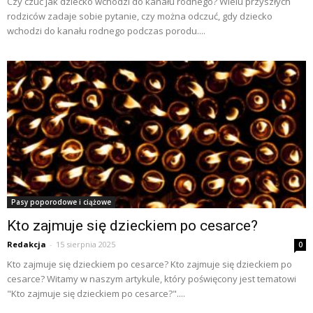
Czy czuć jak dziecko wchodzi do kanału rodnego? Wielu przyszłych
rodziców zadaje sobie pytanie, czy można odczuć, gdy dziecko
wchodzi do kanału rodnego podczas porodu....
Pasy poporodowe i ciążowe
Kto zajmuje się dzieckiem po cesarce?
Redakcja
-
15 sierpnia 2025
0
Kto zajmuje się dzieckiem po cesarce? Kto zajmuje się dzieckiem po
cesarce? Witamy w naszym artykule, który poświęcony jest tematowi
"Kto zajmuje się dzieckiem po cesarce?"....