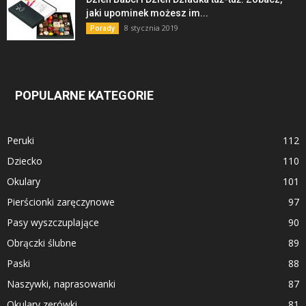
jaki upominek możesz im...
8 stycznia 2019
Porady
POPULARNE KATEGORIE
Peruki
112
Dziecko
110
Okulary
101
Pierścionki zaręczynowe
97
Pasy wyszczuplające
90
Obrączki ślubne
89
Paski
88
Naszywki, naprasowanki
87
Okulary zerówki
81