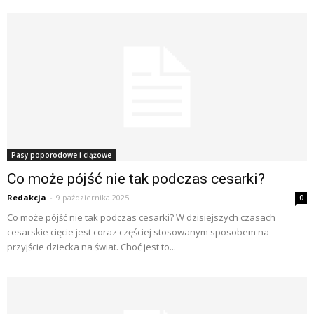
Pasy poporodowe i ciążowe
Co może pójść nie tak podczas cesarki?
Redakcja
-
9 października 2025
0
Co może pójść nie tak podczas cesarki? W dzisiejszych czasach
cesarskie cięcie jest coraz częściej stosowanym sposobem na
przyjście dziecka na świat. Choć jest to...