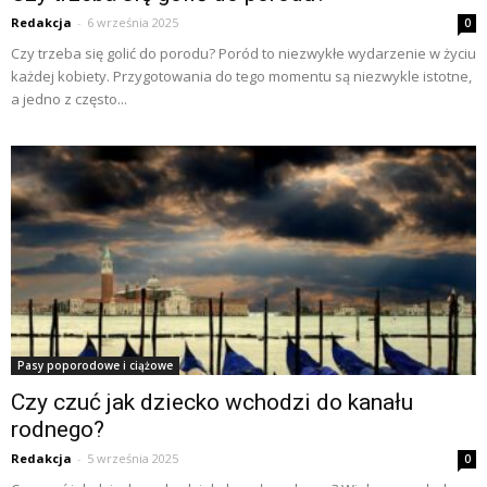
Redakcja
-
6 września 2025
0
Czy trzeba się golić do porodu? Poród to niezwykłe wydarzenie w życiu
każdej kobiety. Przygotowania do tego momentu są niezwykle istotne,
a jedno z często...
Pasy poporodowe i ciążowe
Czy czuć jak dziecko wchodzi do kanału
rodnego?
Redakcja
-
5 września 2025
0