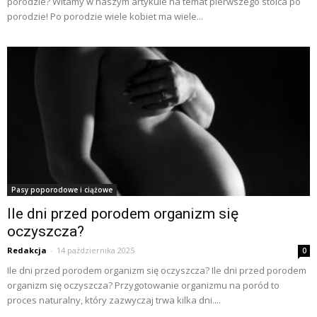
porodzie? Witamy w naszym artykule na temat pierwszego stolca po
porodzie! Po porodzie wiele kobiet ma wiele...
Pasy poporodowe i ciążowe
Ile dni przed porodem organizm się
oczyszcza?
Redakcja
-
14 października 2025
0
Ile dni przed porodem organizm się oczyszcza? Ile dni przed porodem
organizm się oczyszcza? Przygotowanie organizmu na poród to
proces naturalny, który zazwyczaj trwa kilka dni....