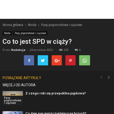
Strona główna
Moda
Pasy poporodowe i ciążowe
Moda
Pasy poporodowe i ciążowe
Co to jest SPD w ciąży?
Przez
Redakcja
-
24 września 2025
253
0
POWIĄZANE ARTYKUŁY
WIĘCEJ OD AUTORA
Z czego robi się przepuklina pępkowa?
Pasy
poporodowe
i ciążowe
Co daje pas wyszczuplający na brzuch?