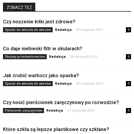
ZOBACZ TEŻ
Czy noszenie kitki jest zdrowe?
Redakcja
-
28 listopada 2025
Opaski do włosów do włosów
0
Co daje niebieski filtr w okularach?
Redakcja
-
28 listopada 2025
Okulary przeciwsłoneczne
0
Jak zrobić warkocz jako opaska?
Redakcja
-
28 listopada 2025
Opaski do włosów do włosów
0
Czy nosić pierścionek zaręczynowy po rozwodzie?
Redakcja
-
27 listopada 2025
Pierścionki zaręczynowe
0
Które szkła są lepsze plastikowe czy szklane?