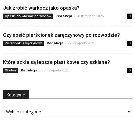
Jak zrobić warkocz jako opaska?
Redakcja
-
28 listopada 2025
Opaski do włosów do włosów
0
Czy nosić pierścionek zaręczynowy po rozwodzie?
Redakcja
-
27 listopada 2025
Pierścionki zaręczynowe
0
Które szkła są lepsze plastikowe czy szklane?
Redakcja
-
27 listopada 2025
Okulary
0
Kategorie
Kategorie