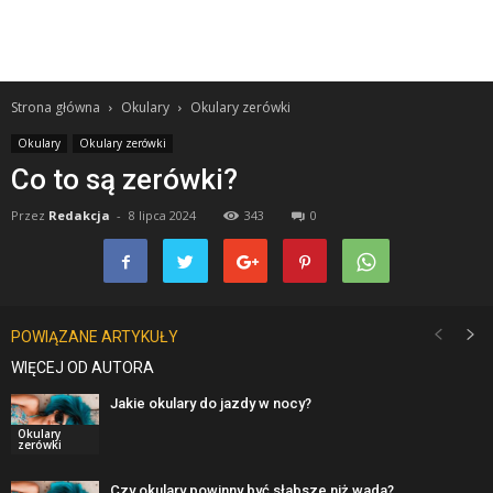
Strona główna
Okulary
Okulary zerówki
Okulary
Okulary zerówki
Co to są zerówki?
Przez
Redakcja
-
8 lipca 2024
343
0
POWIĄZANE ARTYKUŁY
WIĘCEJ OD AUTORA
Jakie okulary do jazdy w nocy?
Okulary
zerówki
Czy okulary powinny być słabsze niż wada?