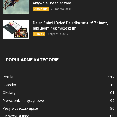
aktywnie i bezpiecznie
21 marca 2018
Akcesoria
Dzień Babci i Dzień Dziadka tuż-tuż! Zobacz,
jaki upominek możesz im...
8 stycznia 2019
Porady
POPULARNE KATEGORIE
Peruki
112
Dziecko
110
Okulary
101
Pierścionki zaręczynowe
97
Pasy wyszczuplające
90
Obrączki ślubne
89