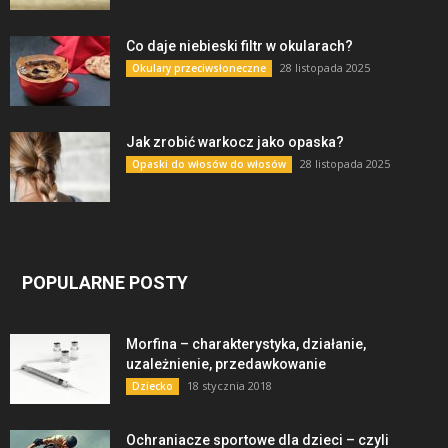
Co daje niebieski filtr w okularach?
28 listopada 2025
Okulary przeciwsłoneczne
Jak zrobić warkocz jako opaska?
28 listopada 2025
Opaski do włosów do włosów
POPULARNE POSTY
Morfina – charakterystyka, działanie,
uzależnienie, przedawkowanie
18 stycznia 2018
Dziecko
Ochraniacze sportowe dla dzieci – czyli