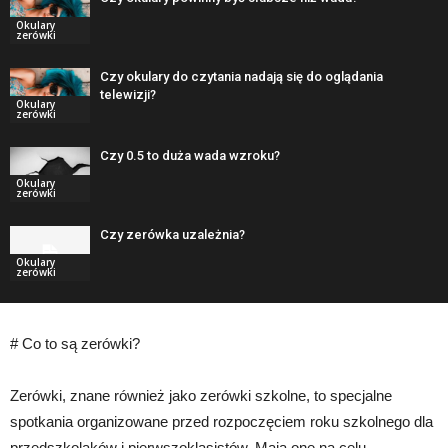
Okulary
zerówki
Czy okulary do czytania nadają się do oglądania
telewizji?
Okulary
zerówki
Czy 0.5 to duża wada wzroku?
Okulary
zerówki
Czy zerówka uzależnia?
Okulary
zerówki
# Co to są zerówki?
Zerówki, znane również jako zerówki szkolne, to specjalne
spotkania organizowane przed rozpoczęciem roku szkolnego dla
przedszkolaków i pierwszoklasistów. Mają one na celu