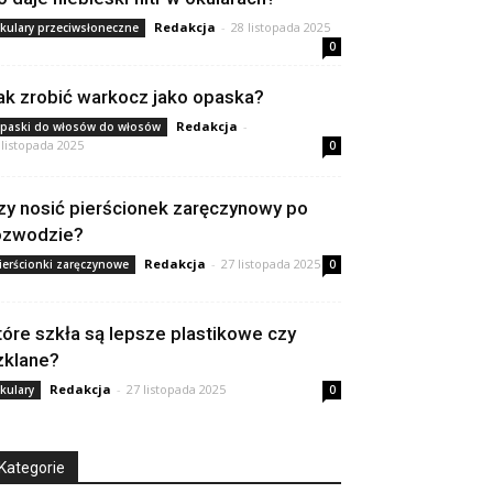
Redakcja
-
28 listopada 2025
kulary przeciwsłoneczne
0
ak zrobić warkocz jako opaska?
Redakcja
-
paski do włosów do włosów
 listopada 2025
0
zy nosić pierścionek zaręczynowy po
ozwodzie?
Redakcja
-
27 listopada 2025
ierścionki zaręczynowe
0
tóre szkła są lepsze plastikowe czy
zklane?
Redakcja
-
27 listopada 2025
kulary
0
Kategorie