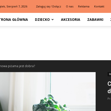
ątek, Sierpień 7, 2026
Zaloguj się / Dołącz
O nas
Reklama
Kontakt
TRONA GŁÓWNA
DZIECKO
AKCESORIA
ZABAWKI
ynowa piżama jest dobra?
M
C
d
Pr