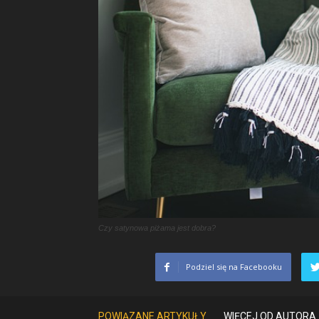
Czy satynowa piżama jest dobra?
Podziel się na Facebooku
POWIĄZANE ARTYKUŁY
WIĘCEJ OD AUTORA