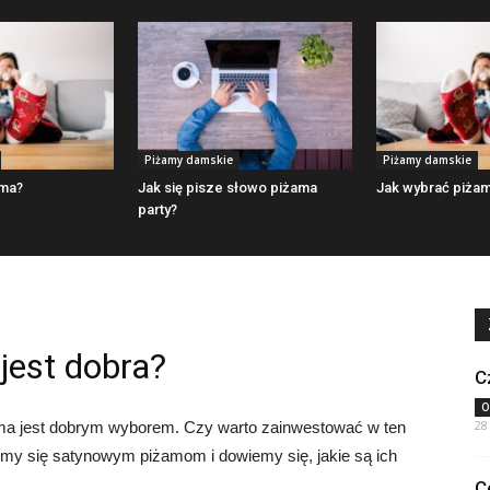
Piżamy damskie
Piżamy damskie
ama?
Jak się pisze słowo piżama
Jak wybrać piża
party?
jest dobra?
C
O
28
ama jest dobrym wyborem. Czy warto zainwestować w ten
ymy się satynowym piżamom i dowiemy się, jakie są ich
C