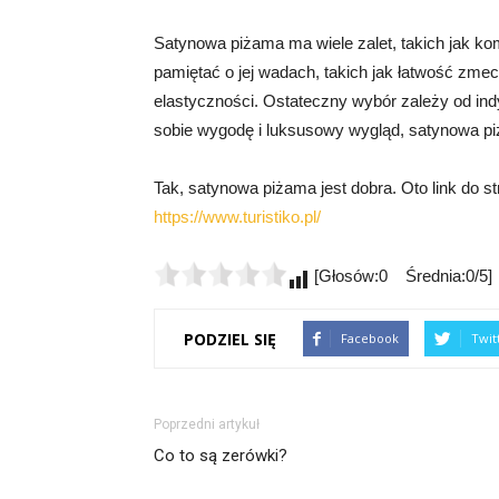
Satynowa piżama ma wiele zalet, takich jak ko
pamiętać o jej wadach, takich jak łatwość zme
elastyczności. Ostateczny wybór zależy od indy
sobie wygodę i luksusowy wygląd, satynowa p
Tak, satynowa piżama jest dobra. Oto link do s
https://www.turistiko.pl/
[Głosów:0 Średnia:0/5]
PODZIEL SIĘ
Facebook
Twit
Poprzedni artykuł
Co to są zerówki?