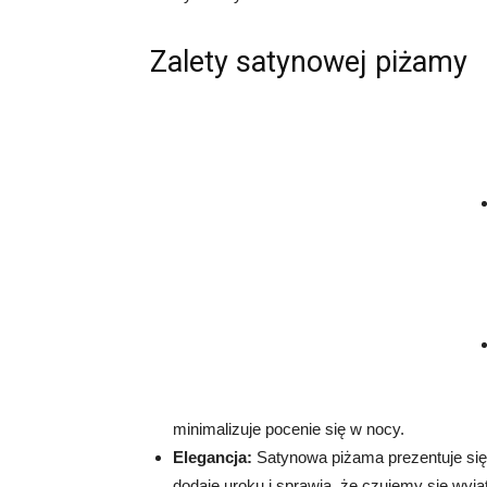
Zalety satynowej piżamy
minimalizuje pocenie się w nocy.
Elegancja:
Satynowa piżama prezentuje się 
dodaje uroku i sprawia, że czujemy się w