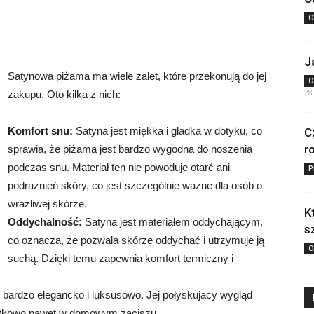
O
J
Satynowa piżama ma wiele zalet, które przekonują do jej
O
28
zakupu. Oto kilka z nich:
Komfort snu:
Satyna jest miękka i gładka w dotyku, co
C
r
sprawia, że piżama jest bardzo wygodna do noszenia
podczas snu. Materiał ten nie powoduje otarć ani
P
podrażnień skóry, co jest szczególnie ważne dla osób o
wrażliwej skórze.
K
Oddychalność:
Satyna jest materiałem oddychającym,
s
co oznacza, że ​​pozwala skórze oddychać i utrzymuje ją
O
suchą. Dzięki temu zapewnia komfort termiczny i
bardzo elegancko i luksusowo. Jej połyskujący wygląd
yjątkowo nawet w domowym zaciszu.