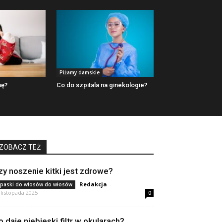
Piżamy damskie
mę?
Co do szpitala na ginekologie?
ZOBACZ TEŻ
zy noszenie kitki jest zdrowe?
Redakcja
-
paski do włosów do włosów
 listopada 2025
0
o daje niebieski filtr w okularach?