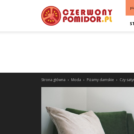
pi
S
Strona główna
Moda
Piżamy damskie
Czy sat