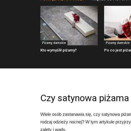
Piżamy damskie
Piżamy damskie
Kto wymyślił piżamy?
Po co jest piż
Czy satynowa piżama 
Wiele osób zastanawia się, czy satynowa piż
rodzaj odzieży nocnej? W tym artykule przyjrz
zalety i wady.