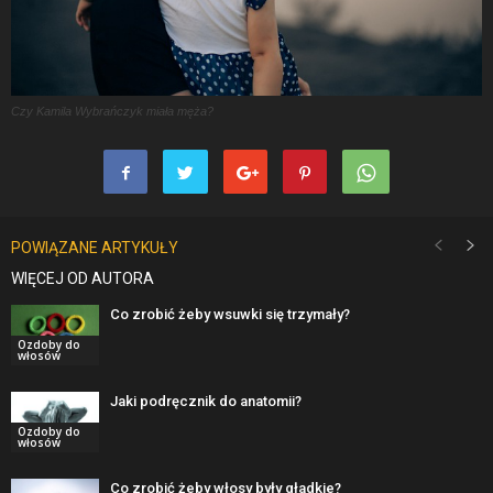
Czy Kamila Wybrańczyk miała męża?
POWIĄZANE ARTYKUŁY
WIĘCEJ OD AUTORA
Co zrobić żeby wsuwki się trzymały?
Ozdoby do
włosów
Jaki podręcznik do anatomii?
Ozdoby do
włosów
Co zrobić żeby włosy były gładkie?