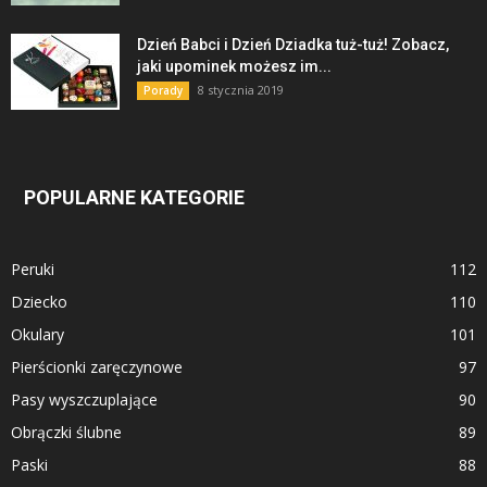
Dzień Babci i Dzień Dziadka tuż-tuż! Zobacz,
jaki upominek możesz im...
8 stycznia 2019
Porady
POPULARNE KATEGORIE
Peruki
112
Dziecko
110
Okulary
101
Pierścionki zaręczynowe
97
Pasy wyszczuplające
90
Obrączki ślubne
89
Paski
88