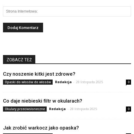
ZOBACZ TEŻ
Czy noszenie kitki jest zdrowe?
Redakcja
-
28 listopada 2025
Opaski do włosów do włosów
0
Co daje niebieski filtr w okularach?
Redakcja
-
28 listopada 2025
Okulary przeciwsłoneczne
0
Jak zrobić warkocz jako opaska?