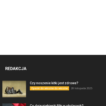
REDAKCJA
Czy noszenie kitki jest zdrowe?
28 listopada 2025
Opaski do włosów do włosów
Co daje niebieski filtr w okularach?