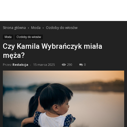
Strona główna
Moda
Ozdoby do włosów
Moda
Ozdoby do włosów
Czy Kamila Wybrańczyk miała
męża?
Przez
Redakcja
-
15 marca 2025
290
0