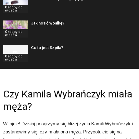
Ozdoby do
włosów
Jak nosić woalkę?
Ozdoby do
włosów
Co to jest Szpila?
Ozdoby do
włosów
Czy Kamila Wybrańczyk miała
męża?
Witajcie! Dzisiaj przyjrzymy się bliżej życiu Kamili Wybrańczyk i
zastanowimy się, czy miała ona męża. Przygotujcie się na