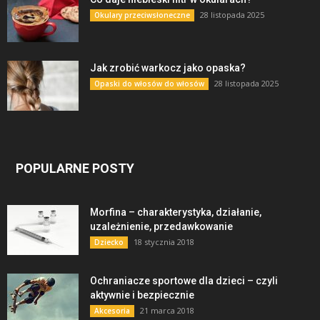
28 listopada 2025
Okulary przeciwsłoneczne
Jak zrobić warkocz jako opaska?
28 listopada 2025
Opaski do włosów do włosów
POPULARNE POSTY
Morfina – charakterystyka, działanie,
uzależnienie, przedawkowanie
18 stycznia 2018
Dziecko
Ochraniacze sportowe dla dzieci – czyli
aktywnie i bezpiecznie
21 marca 2018
Akcesoria