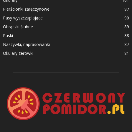
Okulary
101
Pierścionki zaręczynowe
97
Pasy wyszczuplające
90
Obrączki ślubne
89
Paski
88
Naszywki, naprasowanki
87
Okulary zerówki
81