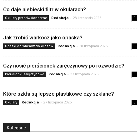
Co daje niebieski filtr w okularach?
Redakcja
-
28 listopada 2025
Okulary przeciwsłoneczne
0
Jak zrobić warkocz jako opaska?
Redakcja
-
28 listopada 2025
Opaski do włosów do włosów
0
Czy nosić pierścionek zaręczynowy po rozwodzie?
Redakcja
-
27 listopada 2025
Pierścionki zaręczynowe
0
Które szkła są lepsze plastikowe czy szklane?
Redakcja
-
27 listopada 2025
Okulary
0
Kategorie
Kategorie