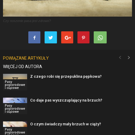
Czy noszenie pasa jest zdrowe?
POWIĄZANE ARTYKUŁY
WIĘCEJ OD AUTORA
Z czego robi się przepuklina pępkowa?
Pasy
poporodowe
i ciążowe
Co daje pas wyszczuplający na brzuch?
Pasy
poporodowe
i ciążowe
O czym świadczy mały brzuch w ciąży?
Pasy
poporodowe