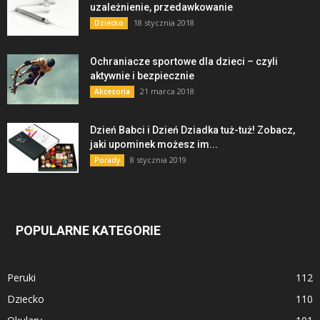
uzależnienie, przedawkowanie
18 stycznia 2018
Dziecko
Ochraniacze sportowe dla dzieci – czyli
aktywnie i bezpiecznie
21 marca 2018
Akcesoria
Dzień Babci i Dzień Dziadka tuż-tuż! Zobacz,
jaki upominek możesz im...
8 stycznia 2019
Porady
POPULARNE KATEGORIE
Peruki
112
Dziecko
110