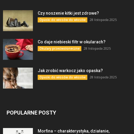
Czy noszenie kitki jest zdrowe?
28 listopada 2025
Opaski do włosów do włosów
Co daje niebieski filtr w okularach?
28 listopada 2025
Okulary przeciwsłoneczne
Jak zrobić warkocz jako opaska?
28 listopada 2025
Opaski do włosów do włosów
POPULARNE POSTY
Morfina – charakterystyka, działanie,