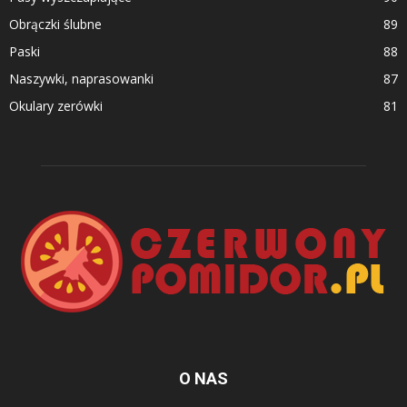
Obrączki ślubne
89
Paski
88
Naszywki, naprasowanki
87
Okulary zerówki
81
O NAS