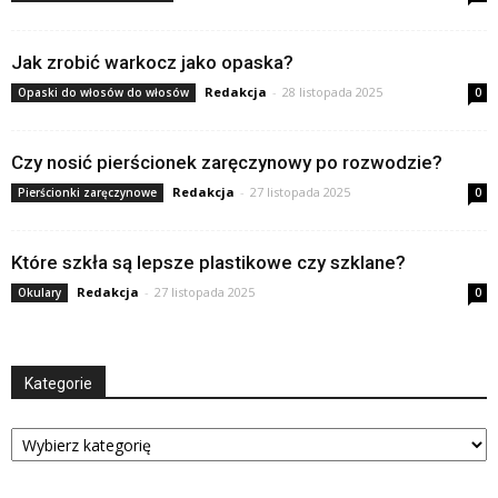
Jak zrobić warkocz jako opaska?
Redakcja
-
28 listopada 2025
Opaski do włosów do włosów
0
Czy nosić pierścionek zaręczynowy po rozwodzie?
Redakcja
-
27 listopada 2025
Pierścionki zaręczynowe
0
Które szkła są lepsze plastikowe czy szklane?
Redakcja
-
27 listopada 2025
Okulary
0
Kategorie
Kategorie