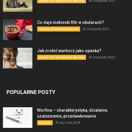
28 listopada 2025
Opaski do włosów do włosów
Co daje niebieski filtr w okularach?
28 listopada 2025
Okulary przeciwsłoneczne
Jak zrobić warkocz jako opaska?
28 listopada 2025
Opaski do włosów do włosów
POPULARNE POSTY
Morfina – charakterystyka, działanie,
uzależnienie, przedawkowanie
18 stycznia 2018
Dziecko