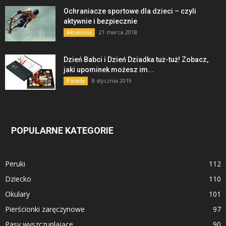
Ochraniacze sportowe dla dzieci – czyli
aktywnie i bezpiecznie
21 marca 2018
Akcesoria
Dzień Babci i Dzień Dziadka tuż-tuż! Zobacz,
jaki upominek możesz im...
8 stycznia 2019
Porady
POPULARNE KATEGORIE
Peruki
112
Dziecko
110
Okulary
101
Pierścionki zaręczynowe
97
Pasy wyszczuplające
90