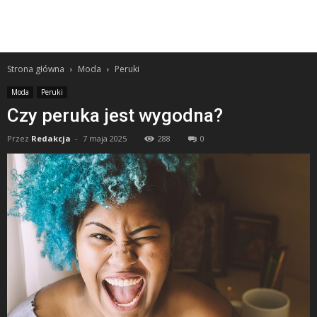
Strona główna
Moda
Peruki
Moda
Peruki
Czy peruka jest wygodna?
Przez
Redakcja
-
7 maja 2025
288
0