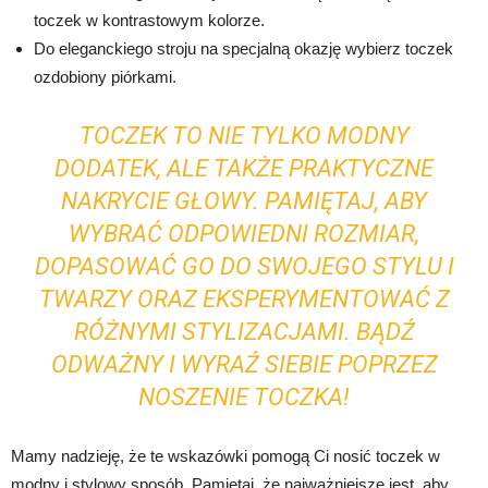
toczek w kontrastowym kolorze.
Do eleganckiego stroju na specjalną okazję wybierz toczek
ozdobiony piórkami.
TOCZEK TO NIE TYLKO MODNY
DODATEK, ALE TAKŻE PRAKTYCZNE
NAKRYCIE GŁOWY. PAMIĘTAJ, ABY
WYBRAĆ ODPOWIEDNI ROZMIAR,
DOPASOWAĆ GO DO SWOJEGO STYLU I
TWARZY ORAZ EKSPERYMENTOWAĆ Z
RÓŻNYMI STYLIZACJAMI. BĄDŹ
ODWAŻNY I WYRAŹ SIEBIE POPRZEZ
NOSZENIE TOCZKA!
Mamy nadzieję, że te wskazówki pomogą Ci nosić toczek w
modny i stylowy sposób. Pamiętaj, że najważniejsze jest, aby