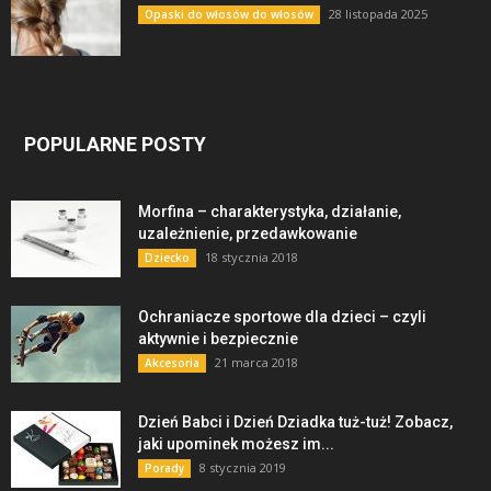
28 listopada 2025
Opaski do włosów do włosów
POPULARNE POSTY
Morfina – charakterystyka, działanie,
uzależnienie, przedawkowanie
18 stycznia 2018
Dziecko
Ochraniacze sportowe dla dzieci – czyli
aktywnie i bezpiecznie
21 marca 2018
Akcesoria
Dzień Babci i Dzień Dziadka tuż-tuż! Zobacz,
jaki upominek możesz im...
8 stycznia 2019
Porady