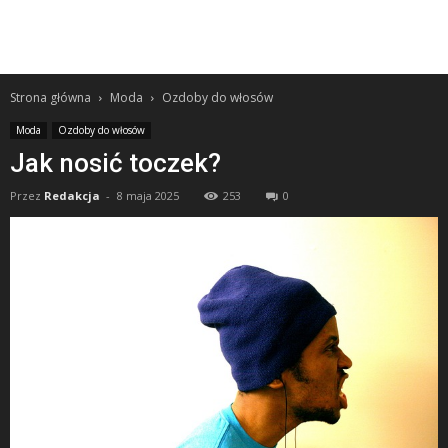
Strona główna
Moda
Ozdoby do włosów
Moda
Ozdoby do włosów
Jak nosić toczek?
Przez
Redakcja
-
8 maja 2025
253
0