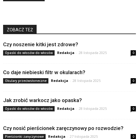
ZOBACZ TEŻ
Czy noszenie kitki jest zdrowe?
Redakcja
-
28 listopada 2025
Opaski do włosów do włosów
0
Co daje niebieski filtr w okularach?
Redakcja
-
28 listopada 2025
Okulary przeciwsłoneczne
0
Jak zrobić warkocz jako opaska?
Redakcja
-
28 listopada 2025
Opaski do włosów do włosów
0
Czy nosić pierścionek zaręczynowy po rozwodzie?
Redakcja
-
27 listopada 2025
Pierścionki zaręczynowe
0