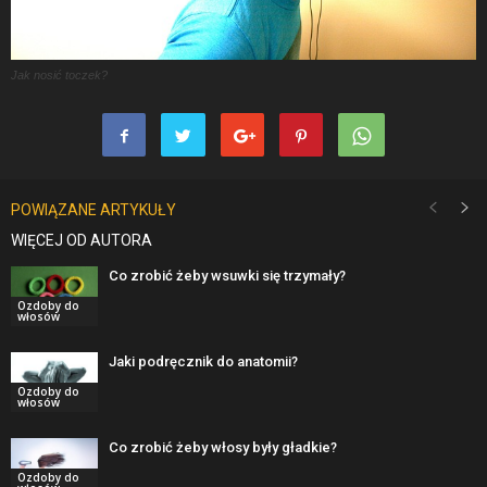
Jak nosić toczek?
POWIĄZANE ARTYKUŁY
WIĘCEJ OD AUTORA
Co zrobić żeby wsuwki się trzymały?
Ozdoby do
włosów
Jaki podręcznik do anatomii?
Ozdoby do
włosów
Co zrobić żeby włosy były gładkie?
Ozdoby do