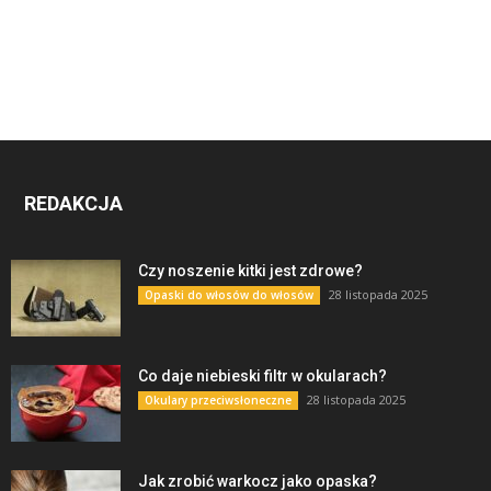
REDAKCJA
Czy noszenie kitki jest zdrowe?
28 listopada 2025
Opaski do włosów do włosów
Co daje niebieski filtr w okularach?
28 listopada 2025
Okulary przeciwsłoneczne
Jak zrobić warkocz jako opaska?