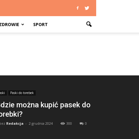
ZDROWIE
SPORT
aski
Paski do torebek
dzie można kupić pasek do
orebki?
zez
Redakcja
-
2 grudnia 2024
300
0