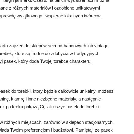
targi i jarmarki. Często na takich wydarzeniach można
nane z różnych materiałów i ozdobione unikatowymi
naprawdę wyjątkowego i wspierać lokalnych twórców.
, warto zajrzeć do sklepów second-handowych lub vintage.
rebek, które są trudne do zdobycia w tradycyjnych
ryj pasek, który doda Twojej torebce charakteru.
asek do torebki, który będzie całkowicie unikalny, możesz
inę, klamrę i inne niezbędne materiały, a następnie
krok po kroku pokażą Ci, jak uszyć pasek do torebki.
w różnych miejscach, zarówno w sklepach stacjonarnych,
powiada Twoim preferencjom i budżetowi. Pamiętaj, że pasek