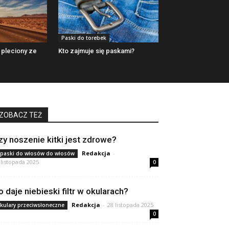
Paski do torebek
 pleciony ze
Kto zajmuje się paskami?
ZOBACZ TEŻ
zy noszenie kitki jest zdrowe?
Redakcja
-
paski do włosów do włosów
 listopada 2025
0
o daje niebieski filtr w okularach?
Redakcja
-
28 listopada 2025
kulary przeciwsłoneczne
0