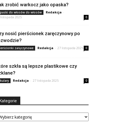
ak zrobić warkocz jako opaska?
Redakcja
-
paski do włosów do włosów
 listopada 2025
0
zy nosić pierścionek zaręczynowy po
ozwodzie?
Redakcja
-
27 listopada 2025
ierścionki zaręczynowe
0
tóre szkła są lepsze plastikowe czy
zklane?
Redakcja
-
27 listopada 2025
kulary
0
Kategorie
tegorie