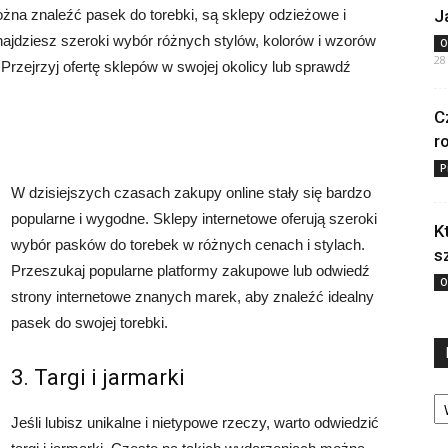
żna znaleźć pasek do torebki, są sklepy odzieżowe i
J
ajdziesz szeroki wybór różnych stylów, kolorów i wzorów
O
28
Przejrzyj ofertę sklepów w swojej okolicy lub sprawdź
C
r
P
W dzisiejszych czasach zakupy online stały się bardzo
popularne i wygodne. Sklepy internetowe oferują szeroki
K
wybór pasków do torebek w różnych cenach i stylach.
s
Przeszukaj popularne platformy zakupowe lub odwiedź
O
strony internetowe znanych marek, aby znaleźć idealny
pasek do swojej torebki.
3. Targi i jarmarki
Ka
Jeśli lubisz unikalne i nietypowe rzeczy, warto odwiedzić