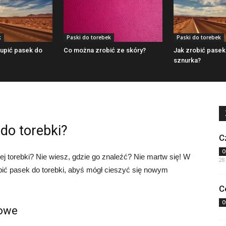
k
Paski do torebek
Paski do torebek
upić pasek do
Co można zrobić ze skóry?
Jak zrobić pasek
sznurka?
do torebki?
C
O
j torebki? Nie wiesz, gdzie go znaleźć? Nie martw się! W
28
ić pasek do torebki, abyś mógł cieszyć się nowym
C
O
iowe