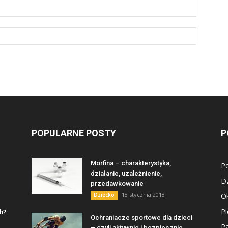
POPULARNE POSTY
P
Morfina – charakterystyka,
Pe
działanie, uzależnienie,
D
przedawkowanie
18 stycznia 2018
Dziecko
Ok
Pi
ch?
Ochraniacze sportowe dla dzieci
P
– czyli aktywnie i bezpiecznie