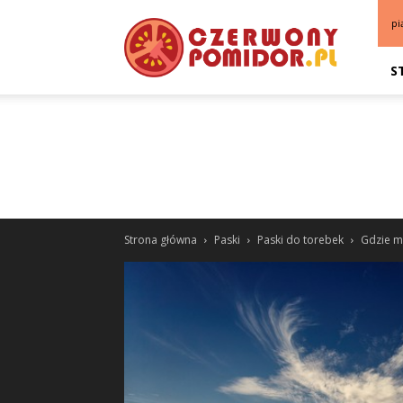
pi
S
Strona główna
Paski
Paski do torebek
Gdzie m