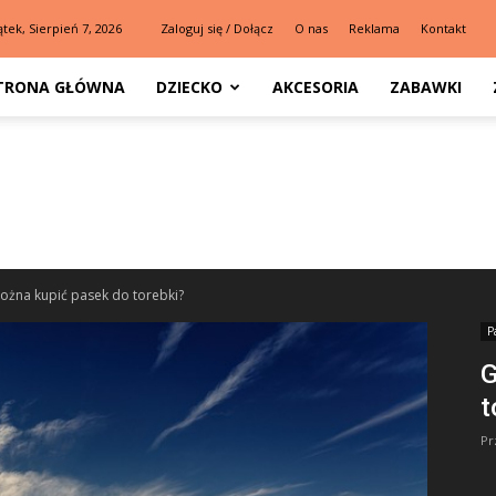
ątek, Sierpień 7, 2026
Zaloguj się / Dołącz
O nas
Reklama
Kontakt
TRONA GŁÓWNA
DZIECKO
AKCESORIA
ZABAWKI
ożna kupić pasek do torebki?
P
G
t
Pr