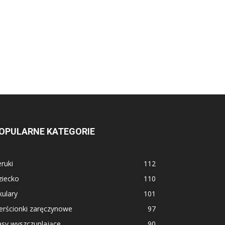
OPULARNE KATEGORIE
ruki
112
ziecko
110
ulary
101
erścionki zaręczynowe
97
asy wyszczuplające
90