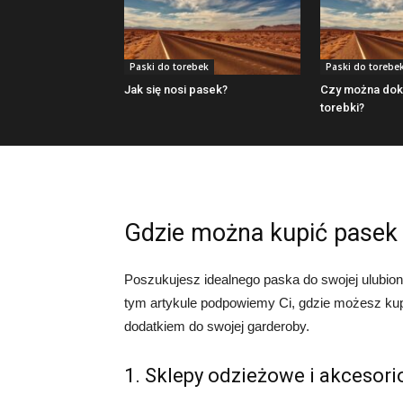
Paski do torebek
Paski do torebe
Jak się nosi pasek?
Czy można dok
torebki?
Gdzie można kupić pasek 
Poszukujesz idealnego paska do swojej ulubione
tym artykule podpowiemy Ci, gdzie możesz kup
dodatkiem do swojej garderoby.
1. Sklepy odzieżowe i akcesor