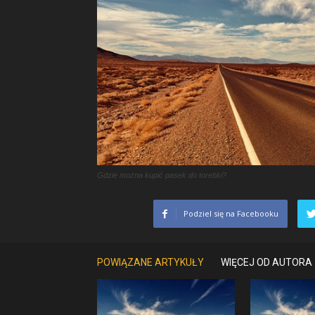
Gdzie można kupić pasek do torebki?
Podziel się na Facebooku
POWIĄZANE ARTYKUŁY
WIĘCEJ OD AUTORA