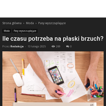
Strona główna
Moda
Pasy wyszczuplające
Moda
Pasy wyszczuplające
Ile czasu potrzeba na płaski brzuch?
Przez
Redakcja
-
13 lutego 2025
269
0