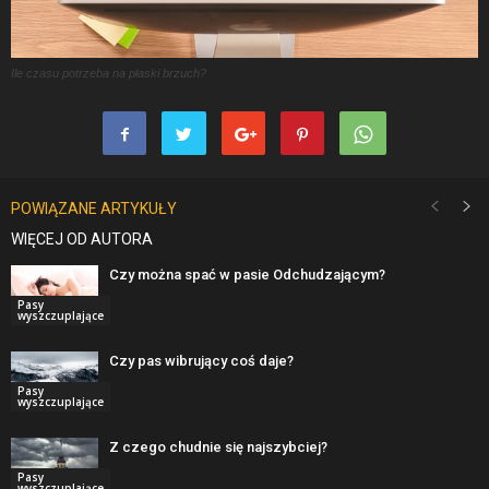
Ile czasu potrzeba na płaski brzuch?
POWIĄZANE ARTYKUŁY
WIĘCEJ OD AUTORA
Czy można spać w pasie Odchudzającym?
Pasy
wyszczuplające
Czy pas wibrujący coś daje?
Pasy
wyszczuplające
Z czego chudnie się najszybciej?
Pasy
wyszczuplające