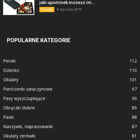
jaki upominek możesz im...
8 stycznia 2019
Porady
POPULARNE KATEGORIE
Peruki
112
Dziecko
110
Okulary
101
Pierścionki zaręczynowe
97
Pasy wyszczuplające
90
Obrączki ślubne
89
Paski
88
Naszywki, naprasowanki
87
Okulary zerówki
81