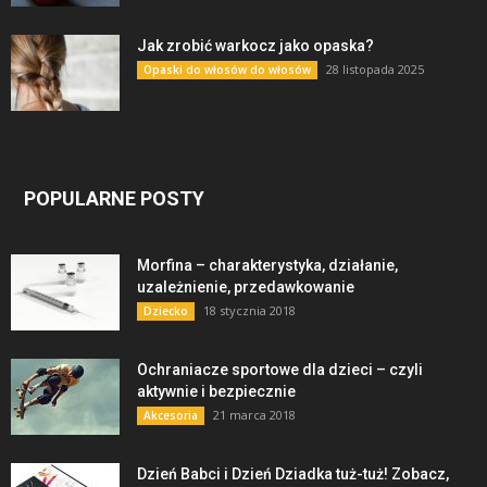
Jak zrobić warkocz jako opaska?
28 listopada 2025
Opaski do włosów do włosów
POPULARNE POSTY
Morfina – charakterystyka, działanie,
uzależnienie, przedawkowanie
18 stycznia 2018
Dziecko
Ochraniacze sportowe dla dzieci – czyli
aktywnie i bezpiecznie
21 marca 2018
Akcesoria
Dzień Babci i Dzień Dziadka tuż-tuż! Zobacz,