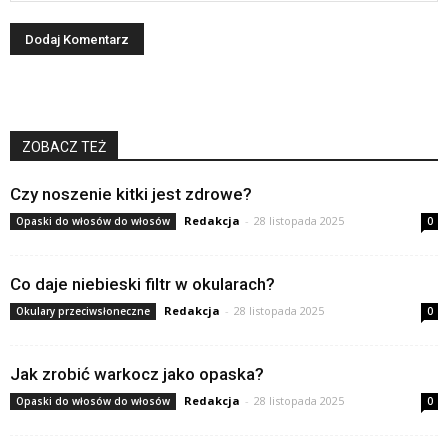
ZOBACZ TEŻ
Czy noszenie kitki jest zdrowe?
Redakcja
-
28 listopada 2025
Opaski do włosów do włosów
0
Co daje niebieski filtr w okularach?
Redakcja
-
28 listopada 2025
Okulary przeciwsłoneczne
0
Jak zrobić warkocz jako opaska?
Redakcja
-
28 listopada 2025
Opaski do włosów do włosów
0