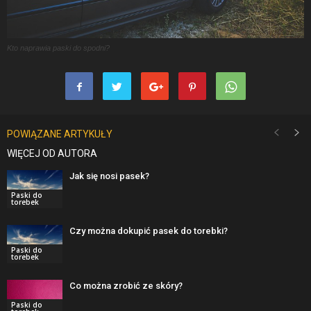
Kto naprawia paski do spodni?
POWIĄZANE ARTYKUŁY
WIĘCEJ OD AUTORA
Jak się nosi pasek?
Paski do
torebek
Czy można dokupić pasek do torebki?
Paski do
torebek
Co można zrobić ze skóry?
Paski do