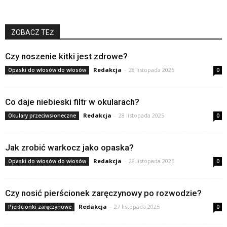
ZOBACZ TEŻ
Czy noszenie kitki jest zdrowe?
Redakcja
-
28 listopada 2025
Opaski do włosów do włosów
0
Co daje niebieski filtr w okularach?
Redakcja
-
28 listopada 2025
Okulary przeciwsłoneczne
0
Jak zrobić warkocz jako opaska?
Redakcja
-
28 listopada 2025
Opaski do włosów do włosów
0
Czy nosić pierścionek zaręczynowy po rozwodzie?
Redakcja
-
27 listopada 2025
Pierścionki zaręczynowe
0