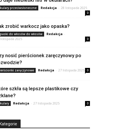
o daje niebieski filtr w okularach?
Redakcja
-
28 listopada 2025
kulary przeciwsłoneczne
0
ak zrobić warkocz jako opaska?
Redakcja
-
paski do włosów do włosów
 listopada 2025
0
zy nosić pierścionek zaręczynowy po
ozwodzie?
Redakcja
-
27 listopada 2025
ierścionki zaręczynowe
0
tóre szkła są lepsze plastikowe czy
zklane?
Redakcja
-
27 listopada 2025
kulary
0
Kategorie