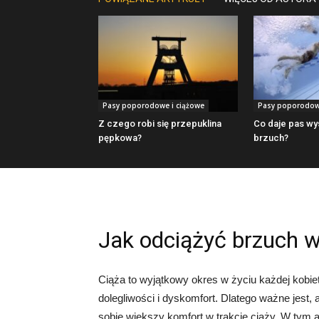
Pasy poporodowe i ciążowe
Pasy poporodowe
Z czego robi się przepuklina
Co daje pas wy
pępkowa?
brzuch?
Jak odciążyć brzuch w
Ciąża to wyjątkowy okres w życiu każdej kob
dolegliwości i dyskomfort. Dlatego ważne jest,
sobie większy komfort w trakcie ciąży. W tym 