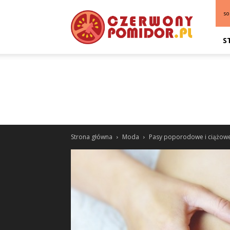
so
S
Strona główna
Moda
Pasy poporodowe i ciążow