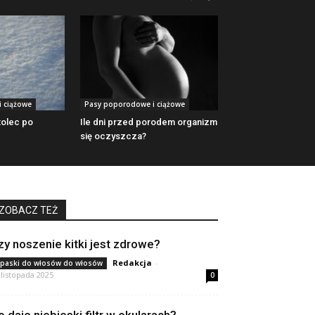
 ciążowe
Pasy poporodowe i ciążowe
tolec po
Ile dni przed porodem organizm
się oczyszcza?
ZOBACZ TEŻ
zy noszenie kitki jest zdrowe?
Redakcja
-
paski do włosów do włosów
 listopada 2025
0