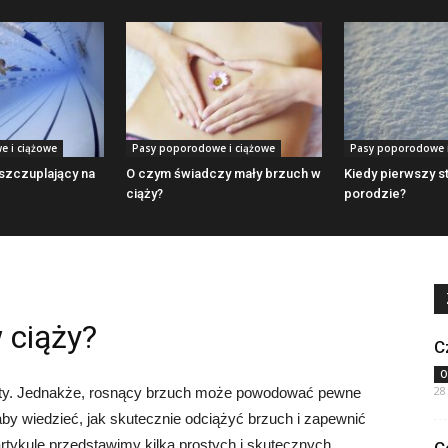
 i ciążowe
Pasy poporodowe i ciążowe
Pasy poporodowe i
szczuplający na
O czym świadczy mały brzuch w
Kiedy pierwszy s
ciąży?
porodzie?
 ciąży?
C
O
28
iety. Jednakże, rosnący brzuch może powodować pewne
 aby wiedzieć, jak skutecznie odciążyć brzuch i zapewnić
artykule przedstawimy kilka prostych i skutecznych