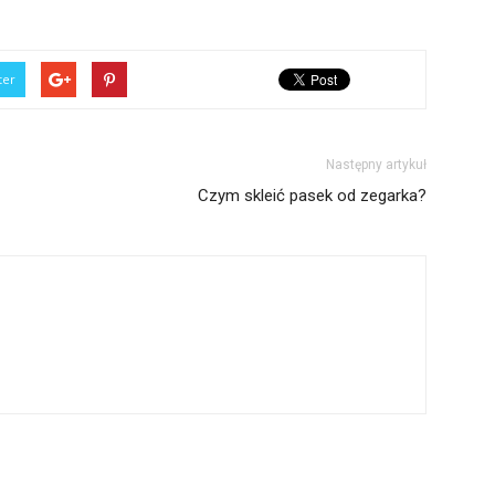
ter
Następny artykuł
Czym skleić pasek od zegarka?