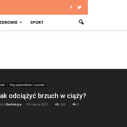
ZDROWIE
SPORT
oda
Pasy poporodowe i ciążowe
ak odciążyć brzuch w ciąży?
zez
Redakcja
-
24 marca 2025
263
0