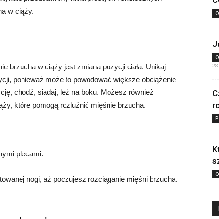
C
ha w ciąży.
O
J
O
28
 brzucha w ciąży jest zmiana pozycji ciała. Unikaj
ozycji, ponieważ może to powodować większe obciążenie
ycję, chodź, siadaj, leż na boku. Możesz również
C
r
ąży, które pomogą rozluźnić mięśnie brzucha.
P
K
nymi plecami.
s
O
stowanej nogi, aż poczujesz rozciąganie mięśni brzucha.