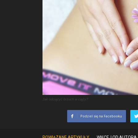
Jak odciążyć brzuch w ciąży?
Podziel się na Facebooku
POWIĄZANE ARTYKUŁY
WIĘCEJ OD AUTORA