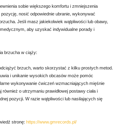
ewnienia sobie większego komfortu i zmniejszenia
ć pozycję, nosić odpowiednie ubranie, wykonywać
rzucha. Jeśli masz jakiekolwiek wątpliwości lub obawy,
tą medycznym, aby uzyskać indywidualne porady i
ia brzucha w ciąży:
odciążyć brzuch, warto skorzystać z kilku prostych metod.
buwia i unikanie wysokich obcasów może pomóc
ularne wykonywanie ćwiczeń wzmacniających mięśnie
 również o utrzymaniu prawidłowej postawy ciała i
dnej pozycji. W razie wątpliwości lub nasilających się
dwiedź stronę:
https://www.gmrecords.pl/