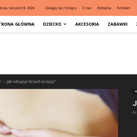
bota, Sierpień 8, 2026
Zaloguj się / Dołącz
O nas
Reklama
Kontakt
TRONA GŁÓWNA
DZIECKO
AKCESORIA
ZABAWKI
e
Jak odciążyć brzuch w ciąży?
M
J
Pr