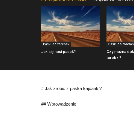
Paski do torebek
Paski do torebe
Jak się nosi pasek?
Czy można dok
torebki?
# Jak zrobić z paska kajdanki?
## Wprowadzenie