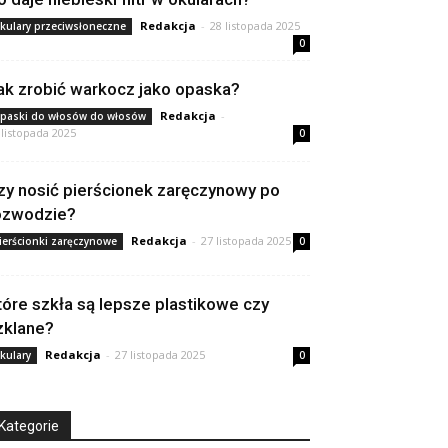
Redakcja
-
28 listopada 2025
kulary przeciwsłoneczne
0
ak zrobić warkocz jako opaska?
Redakcja
-
paski do włosów do włosów
 listopada 2025
0
zy nosić pierścionek zaręczynowy po
ozwodzie?
Redakcja
-
27 listopada 2025
ierścionki zaręczynowe
0
tóre szkła są lepsze plastikowe czy
zklane?
Redakcja
-
27 listopada 2025
kulary
0
Kategorie