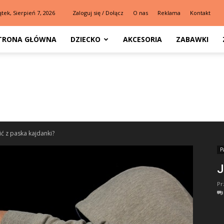
ątek, Sierpień 7, 2026
Zaloguj się / Dołącz
O nas
Reklama
Kontakt
TRONA GŁÓWNA
DZIECKO
AKCESORIA
ZABAWKI
ić z paska kajdanki?
P
J
Pr