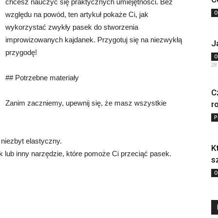
chcesz nauczyć się praktycznych umiejętności. Bez
O
względu na powód, ten artykuł pokaże Ci, jak
wykorzystać zwykły pasek do stworzenia
improwizowanych kajdanek. Przygotuj się na niezwykłą
J
przygodę!
O
28
## Potrzebne materiały
C
Zanim zaczniemy, upewnij się, że masz wszystkie
r
P
i niezbyt elastyczny.
K
k lub inny narzędzie, które pomoże Ci przeciąć pasek.
s
O