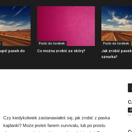
k
Paski do torebek
Paski do torebek
upić pasek do
Co można zrobić ze skóry?
Jak zrobić pasek
sznurka?
C
O
28
Czy kiedykolwiek zastanawiałeś się, jak zrobić z paska
kajdanki? Może jesteś fanem survivalu, lub po prostu
C