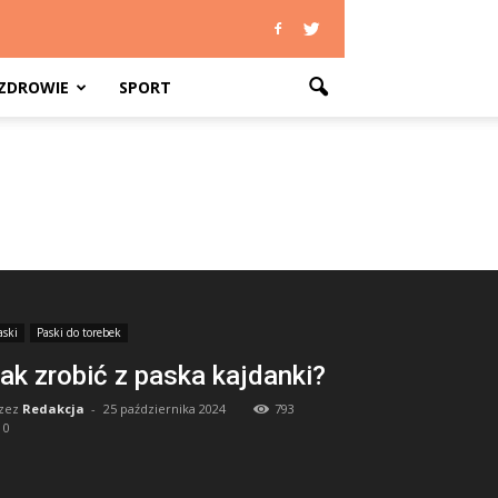
ZDROWIE
SPORT
aski
Paski do torebek
ak zrobić z paska kajdanki?
zez
Redakcja
-
25 października 2024
793
0