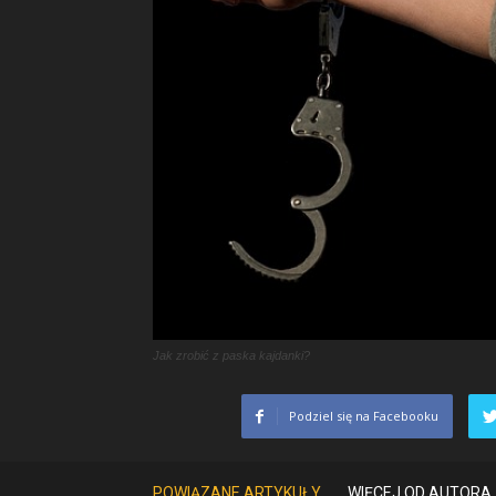
Jak zrobić z paska kajdanki?
Podziel się na Facebooku
POWIĄZANE ARTYKUŁY
WIĘCEJ OD AUTORA