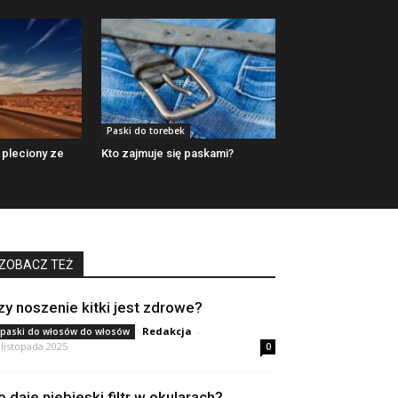
Paski do torebek
 pleciony ze
Kto zajmuje się paskami?
ZOBACZ TEŻ
zy noszenie kitki jest zdrowe?
Redakcja
-
paski do włosów do włosów
 listopada 2025
0
o daje niebieski filtr w okularach?