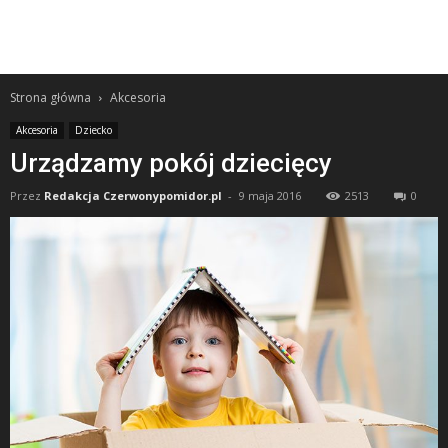
Strona główna
Akcesoria
Akcesoria
Dziecko
Urządzamy pokój dziecięcy
Przez
Redakcja Czerwonypomidor.pl
-
9 maja 2016
2513
0