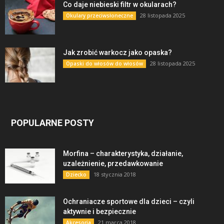
Co daje niebieski filtr w okularach?
28 listopada 2025
Okulary przeciwsłoneczne
Jak zrobić warkocz jako opaska?
28 listopada 2025
Opaski do włosów do włosów
POPULARNE POSTY
Morfina – charakterystyka, działanie,
uzależnienie, przedawkowanie
18 stycznia 2018
Dziecko
Ochraniacze sportowe dla dzieci – czyli
aktywnie i bezpiecznie
21 marca 2018
Akcesoria