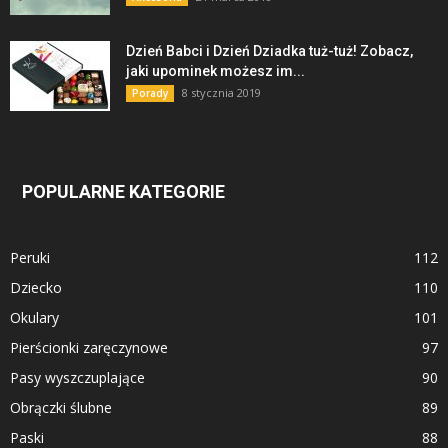
Dzień Babci i Dzień Dziadka tuż-tuż! Zobacz,
jaki upominek możesz im...
8 stycznia 2019
Porady
POPULARNE KATEGORIE
Peruki
112
Dziecko
110
Okulary
101
Pierścionki zaręczynowe
97
Pasy wyszczuplające
90
Obrączki ślubne
89
Paski
88