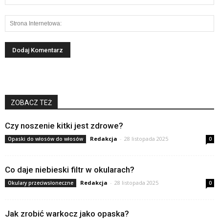
ZOBACZ TEŻ
Czy noszenie kitki jest zdrowe?
Redakcja
-
28 listopada 2025
Opaski do włosów do włosów
0
Co daje niebieski filtr w okularach?
Redakcja
-
28 listopada 2025
Okulary przeciwsłoneczne
0
Jak zrobić warkocz jako opaska?