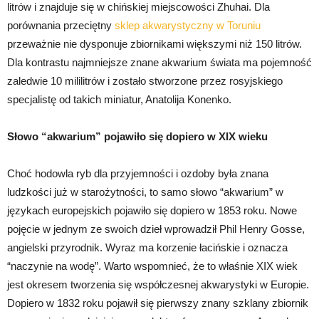
litrów i znajduje się w chińskiej miejscowości Zhuhai. Dla
porównania przeciętny
sklep akwarystyczny w Toruniu
przeważnie nie dysponuje zbiornikami większymi niż 150 litrów.
Dla kontrastu najmniejsze znane akwarium świata ma pojemność
zaledwie 10 mililitrów i zostało stworzone przez rosyjskiego
specjalistę od takich miniatur, Anatolija Konenko.
Słowo “akwarium” pojawiło się dopiero w XIX wieku
Choć hodowla ryb dla przyjemności i ozdoby była znana
ludzkości już w starożytności, to samo słowo “akwarium” w
językach europejskich pojawiło się dopiero w 1853 roku. Nowe
pojęcie w jednym ze swoich dzieł wprowadził Phil Henry Gosse,
angielski przyrodnik. Wyraz ma korzenie łacińskie i oznacza
“naczynie na wodę”. Warto wspomnieć, że to właśnie XIX wiek
jest okresem tworzenia się współczesnej akwarystyki w Europie.
Dopiero w 1832 roku pojawił się pierwszy znany szklany zbiornik