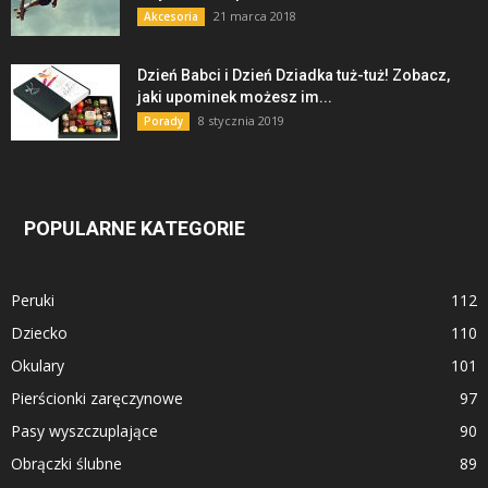
21 marca 2018
Akcesoria
Dzień Babci i Dzień Dziadka tuż-tuż! Zobacz,
jaki upominek możesz im...
8 stycznia 2019
Porady
POPULARNE KATEGORIE
Peruki
112
Dziecko
110
Okulary
101
Pierścionki zaręczynowe
97
Pasy wyszczuplające
90
Obrączki ślubne
89