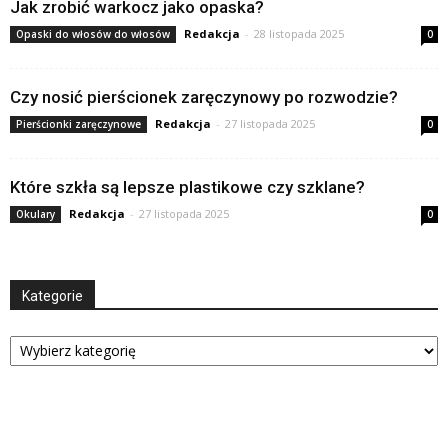
Jak zrobić warkocz jako opaska?
Redakcja
-
28 listopada 2025
Opaski do włosów do włosów
0
Czy nosić pierścionek zaręczynowy po rozwodzie?
Redakcja
-
27 listopada 2025
Pierścionki zaręczynowe
0
Które szkła są lepsze plastikowe czy szklane?
Redakcja
-
27 listopada 2025
Okulary
0
Kategorie
Kategorie