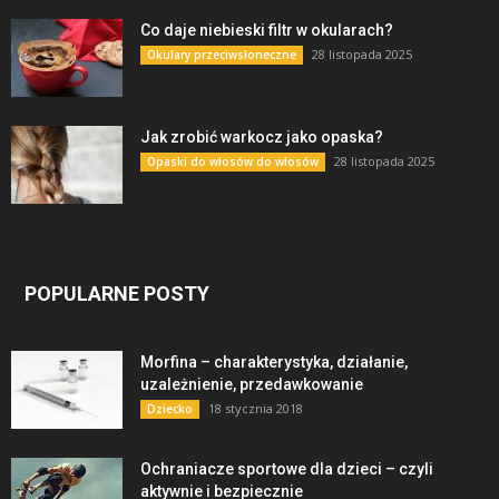
Co daje niebieski filtr w okularach?
28 listopada 2025
Okulary przeciwsłoneczne
Jak zrobić warkocz jako opaska?
28 listopada 2025
Opaski do włosów do włosów
POPULARNE POSTY
Morfina – charakterystyka, działanie,
uzależnienie, przedawkowanie
18 stycznia 2018
Dziecko
Ochraniacze sportowe dla dzieci – czyli
aktywnie i bezpiecznie