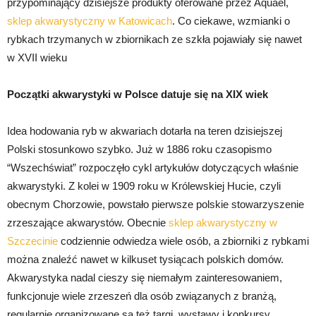
przypominający dzisiejsze produkty oferowane przez Aquael,
sklep akwarystyczny w Katowicach
. Co ciekawe, wzmianki o
rybkach trzymanych w zbiornikach ze szkła pojawiały się nawet
w XVII wieku
Początki akwarystyki w Polsce datuje się na XIX wiek
Idea hodowania ryb w akwariach dotarła na teren dzisiejszej
Polski stosunkowo szybko. Już w 1886 roku czasopismo
“Wszechświat” rozpoczęło cykl artykułów dotyczących właśnie
akwarystyki. Z kolei w 1909 roku w Królewskiej Hucie, czyli
obecnym Chorzowie, powstało pierwsze polskie stowarzyszenie
zrzeszające akwarystów. Obecnie
sklep akwarystyczny w
Szczecinie
codziennie odwiedza wiele osób, a zbiorniki z rybkami
można znaleźć nawet w kilkuset tysiącach polskich domów.
Akwarystyka nadal cieszy się niemałym zainteresowaniem,
funkcjonuje wiele zrzeszeń dla osób związanych z branżą,
regularnie organizowane są też targi, wystawy i konkursy.