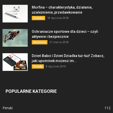
Morfina – charakterystyka, działanie,
uzależnienie, przedawkowanie
18 stycznia 2018
Dziecko
Ochraniacze sportowe dla dzieci – czyli
aktywnie i bezpiecznie
21 marca 2018
Akcesoria
Dzień Babci i Dzień Dziadka tuż-tuż! Zobacz,
jaki upominek możesz im...
8 stycznia 2019
Porady
POPULARNE KATEGORIE
Peruki
112