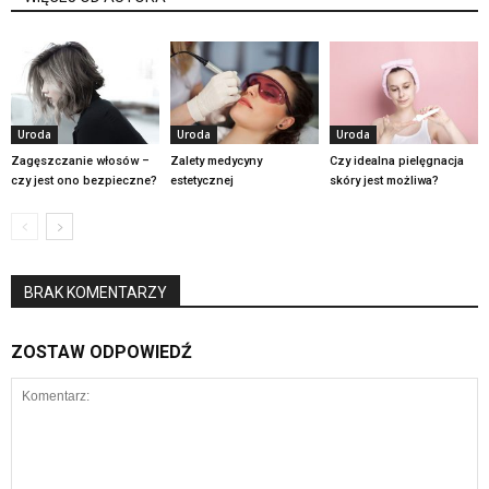
Uroda
Uroda
Uroda
Zagęszczanie włosów –
Zalety medycyny
Czy idealna pielęgnacja
czy jest ono bezpieczne?
estetycznej
skóry jest możliwa?
BRAK KOMENTARZY
ZOSTAW ODPOWIEDŹ