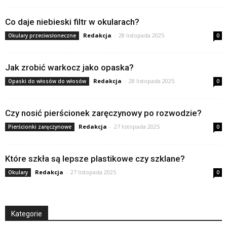
Co daje niebieski filtr w okularach?
Redakcja
-
28 listopada 2025
Okulary przeciwsłoneczne
0
Jak zrobić warkocz jako opaska?
Redakcja
-
28 listopada 2025
Opaski do włosów do włosów
0
Czy nosić pierścionek zaręczynowy po rozwodzie?
Redakcja
-
27 listopada 2025
Pierścionki zaręczynowe
0
Które szkła są lepsze plastikowe czy szklane?
Redakcja
-
27 listopada 2025
Okulary
0
Kategorie