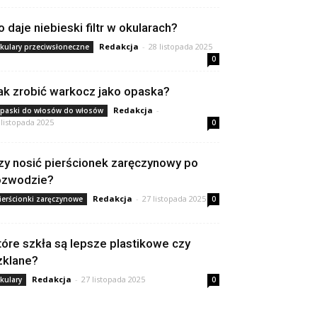
o daje niebieski filtr w okularach?
Redakcja
-
28 listopada 2025
kulary przeciwsłoneczne
0
ak zrobić warkocz jako opaska?
Redakcja
-
paski do włosów do włosów
 listopada 2025
0
zy nosić pierścionek zaręczynowy po
ozwodzie?
Redakcja
-
27 listopada 2025
ierścionki zaręczynowe
0
tóre szkła są lepsze plastikowe czy
zklane?
Redakcja
-
27 listopada 2025
kulary
0