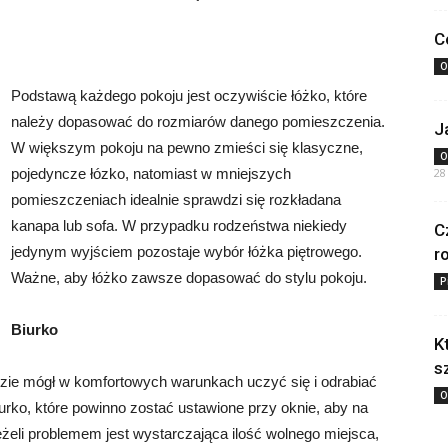
C
O
Podstawą każdego pokoju jest oczywiście łóżko, które
należy dopasować do rozmiarów danego pomieszczenia.
J
W większym pokoju na pewno zmieści się klasyczne,
O
pojedyncze łózko, natomiast w mniejszych
28
pomieszczeniach idealnie sprawdzi się rozkładana
kanapa lub sofa. W przypadku rodzeństwa niekiedy
C
jedynym wyjściem pozostaje wybór łóżka piętrowego.
r
Ważne, aby łóżko zawsze dopasować do stylu pokoju.
P
Biurko
K
s
zie mógł w komfortowych warunkach uczyć się i odrabiać
O
urko, które powinno zostać ustawione przy oknie, aby na
Jeżeli problemem jest wystarczająca ilość wolnego miejsca,