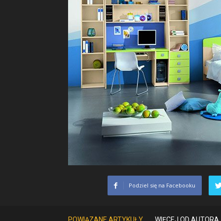
Podziel się na Facebooku
POWIĄZANE ARTYKUŁY
WIĘCEJ OD AUTORA