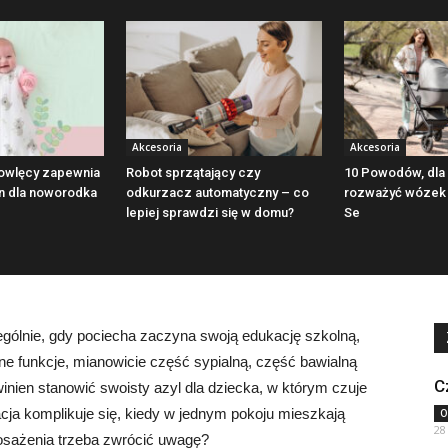
Akcesoria
Akcesoria
owlęcy zapewnia
Robot sprzątający czy
10 Powodów, dla 
n dla noworodka
odkurzacz automatyczny – co
rozważyć wózek 
lepiej sprawdzi się w domu?
Se
zególnie, gdy pociecha zaczyna swoją edukację szkolną,
e funkcje, mianowicie część sypialną, część bawialną
C
inien stanowić swoisty azyl dla dziecka, w którym czuje
cja komplikuje się, kiedy w jednym pokoju mieszkają
O
28
osażenia trzeba zwrócić uwagę?