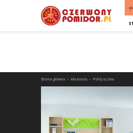
pi
S
Strona główna
Akcesoria
Pokój ucznia