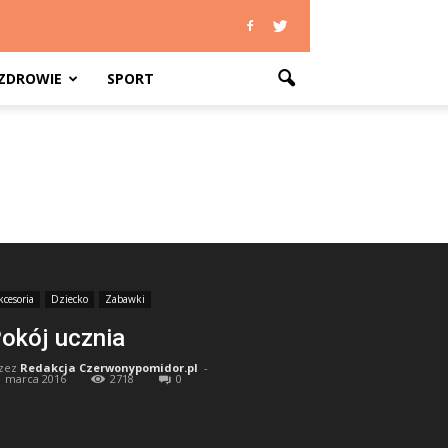
ZDROWIE
SPORT
kcesoria
Dziecko
Zabawki
okój ucznia
zez
Redakcja Czerwonypomidor.pl
-
1 marca 2016
2718
0