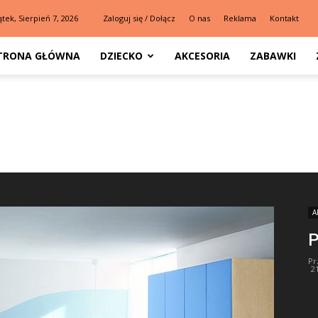
ątek, Sierpień 7, 2026
Zaloguj się / Dołącz
O nas
Reklama
Kontakt
TRONA GŁÓWNA
DZIECKO
AKCESORIA
ZABAWKI
A
P
Pr
2