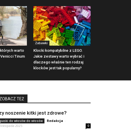
Zabawki
których warto
Klocki kompatybilne z LEGO.
Venicci Tinum
Jakie zestawy warto wybrać i
dlaczego właśnie ten rodzaj
klocków jest tak popularny?
ZOBACZ TEŻ
zy noszenie kitki jest zdrowe?
Redakcja
-
paski do włosów do włosów
 listopada 2025
0