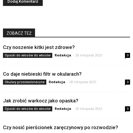
ZOBACZ TEŻ
Czy noszenie kitki jest zdrowe?
Redakcja
-
28 listopada 2025
Opaski do włosów do włosów
0
Co daje niebieski filtr w okularach?
Redakcja
-
28 listopada 2025
Okulary przeciwsłoneczne
0
Jak zrobić warkocz jako opaska?
Redakcja
-
28 listopada 2025
Opaski do włosów do włosów
0
Czy nosić pierścionek zaręczynowy po rozwodzie?