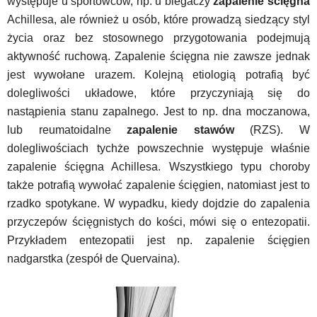
występuje u sportowców, np. u biegaczy
zapalenie ścięgna
Achillesa, ale również u osób, które prowadzą siedzący styl
życia oraz bez stosownego przygotowania podejmują
aktywność ruchową. Zapalenie ścięgna nie zawsze jednak
jest wywołane urazem. Kolejną etiologią potrafią być
dolegliwości układowe, które przyczyniają się do
nastąpienia stanu zapalnego. Jest to np. dna moczanowa,
lub reumatoidalne
zapalenie stawów
(RZS). W
dolegliwościach tychże powszechnie występuje właśnie
zapalenie ścięgna Achillesa. Wszystkiego typu choroby
także potrafią wywołać zapalenie ścięgien, natomiast jest to
rzadko spotykane. W wypadku, kiedy dojdzie do zapalenia
przyczepów ścięgnistych do kości, mówi się o entezopatii.
Przykładem entezopatii jest np. zapalenie ścięgien
nadgarstka (zespół de Quervaina).