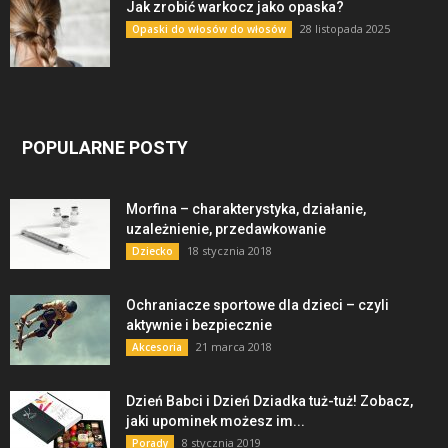
Jak zrobić warkocz jako opaska?
28 listopada 2025
Opaski do włosów do włosów
POPULARNE POSTY
Morfina – charakterystyka, działanie,
uzależnienie, przedawkowanie
18 stycznia 2018
Dziecko
Ochraniacze sportowe dla dzieci – czyli
aktywnie i bezpiecznie
21 marca 2018
Akcesoria
Dzień Babci i Dzień Dziadka tuż-tuż! Zobacz,
jaki upominek możesz im...
8 stycznia 2019
Porady