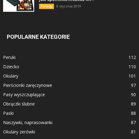
8 stycznia 2019
Porady
POPULARNE KATEGORIE
Peruki
112
Dziecko
110
Okulary
101
Pierścionki zaręczynowe
97
Pasy wyszczuplające
90
Obrączki ślubne
89
Paski
88
Naszywki, naprasowanki
87
Okulary zerówki
81