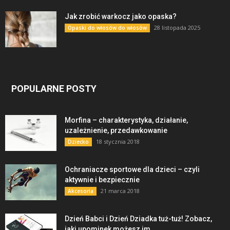
Jak zrobić warkocz jako opaska?
28 listopada 2025
Opaski do włosów do włosów
POPULARNE POSTY
Morfina – charakterystyka, działanie,
uzależnienie, przedawkowanie
18 stycznia 2018
Dziecko
Ochraniacze sportowe dla dzieci – czyli
aktywnie i bezpiecznie
21 marca 2018
Akcesoria
Dzień Babci i Dzień Dziadka tuż-tuż! Zobacz,
jaki upominek możesz im...