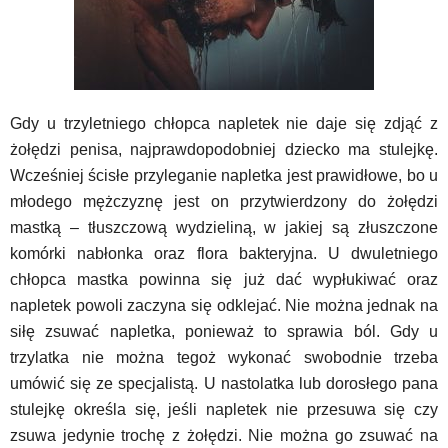
Gdy u trzyletniego chłopca napletek nie daje się zdjąć z
żołędzi penisa, najprawdopodobniej dziecko ma stulejkę.
Wcześniej ścisłe przyleganie napletka jest prawidłowe, bo u
młodego mężczyznę jest on przytwierdzony do żołędzi
mastką – tłuszczową wydzieliną, w jakiej są złuszczone
komórki nabłonka oraz flora bakteryjna. U dwuletniego
chłopca mastka powinna się już dać wypłukiwać oraz
napletek powoli zaczyna się odklejać. Nie można jednak na
siłę zsuwać napletka, ponieważ to sprawia ból. Gdy u
trzylatka nie można tegoż wykonać swobodnie trzeba
umówić się ze specjalistą. U nastolatka lub dorosłego pana
stulejkę określa się, jeśli napletek nie przesuwa się czy
zsuwa jedynie trochę z żołędzi. Nie można go zsuwać na