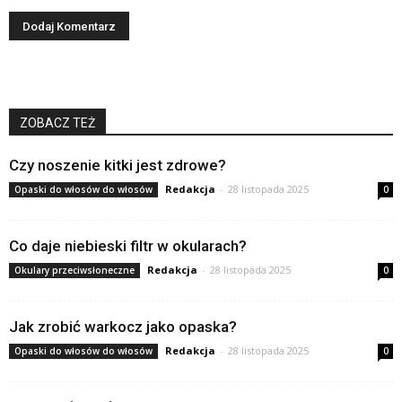
ZOBACZ TEŻ
Czy noszenie kitki jest zdrowe?
Redakcja
-
28 listopada 2025
Opaski do włosów do włosów
0
Co daje niebieski filtr w okularach?
Redakcja
-
28 listopada 2025
Okulary przeciwsłoneczne
0
Jak zrobić warkocz jako opaska?
Redakcja
-
28 listopada 2025
Opaski do włosów do włosów
0