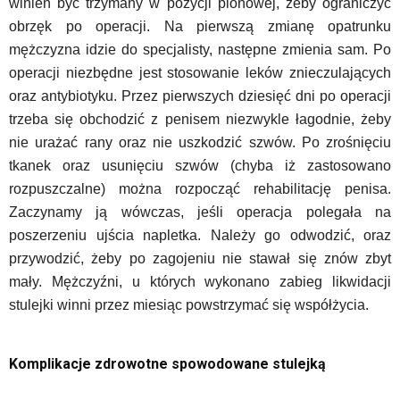
winien być trzymany w pozycji pionowej, żeby ograniczyć
obrzęk po operacji. Na pierwszą zmianę opatrunku
mężczyzna idzie do specjalisty, następne zmienia sam. Po
operacji niezbędne jest stosowanie leków znieczulających
oraz antybiotyku. Przez pierwszych dziesięć dni po operacji
trzeba się obchodzić z penisem niezwykle łagodnie, żeby
nie urażać rany oraz nie uszkodzić szwów. Po zrośnięciu
tkanek oraz usunięciu szwów (chyba iż zastosowano
rozpuszczalne) można rozpocząć rehabilitację penisa.
Zaczynamy ją wówczas, jeśli operacja polegała na
poszerzeniu ujścia napletka. Należy go odwodzić, oraz
przywodzić, żeby po zagojeniu nie stawał się znów zbyt
mały. Mężczyźni, u których wykonano zabieg likwidacji
stulejki winni przez miesiąc powstrzymać się współżycia.
Komplikacje zdrowotne spowodowane stulejką