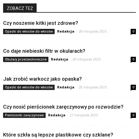
ZOBACZ TEŻ
Czy noszenie kitki jest zdrowe?
Redakcja
-
28 listopada 2025
Opaski do włosów do włosów
0
Co daje niebieski filtr w okularach?
Redakcja
-
28 listopada 2025
Okulary przeciwsłoneczne
0
Jak zrobić warkocz jako opaska?
Redakcja
-
28 listopada 2025
Opaski do włosów do włosów
0
Czy nosić pierścionek zaręczynowy po rozwodzie?
Redakcja
-
27 listopada 2025
Pierścionki zaręczynowe
0
Które szkła są lepsze plastikowe czy szklane?