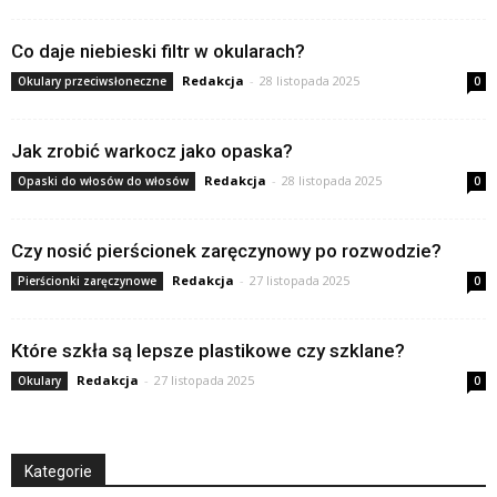
Co daje niebieski filtr w okularach?
Redakcja
-
28 listopada 2025
Okulary przeciwsłoneczne
0
Jak zrobić warkocz jako opaska?
Redakcja
-
28 listopada 2025
Opaski do włosów do włosów
0
Czy nosić pierścionek zaręczynowy po rozwodzie?
Redakcja
-
27 listopada 2025
Pierścionki zaręczynowe
0
Które szkła są lepsze plastikowe czy szklane?
Redakcja
-
27 listopada 2025
Okulary
0
Kategorie