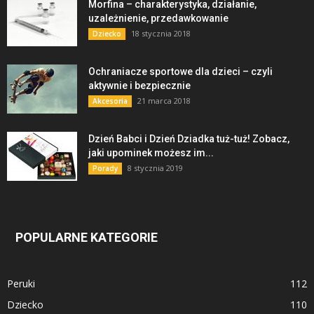
Morfina – charakterystyka, działanie,
uzależnienie, przedawkowanie
18 stycznia 2018
Dziecko
Ochraniacze sportowe dla dzieci – czyli
aktywnie i bezpiecznie
21 marca 2018
Akcesoria
Dzień Babci i Dzień Dziadka tuż-tuż! Zobacz,
jaki upominek możesz im...
8 stycznia 2019
Porady
POPULARNE KATEGORIE
Peruki
112
Dziecko
110