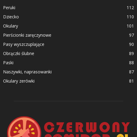
Peruki
112
Dziecko
110
Okulary
101
Pierścionki zaręczynowe
97
Pasy wyszczuplające
90
Obrączki ślubne
89
Paski
88
Naszywki, naprasowanki
87
Okulary zerówki
81