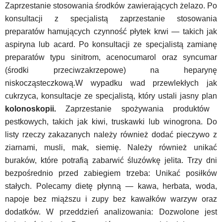
Zaprzestanie stosowania środków zawierających żelazo. Po
konsultacji z specjalistą zaprzestanie stosowania
preparatów hamujących czynność płytek krwi — takich jak
aspiryna lub acard. Po konsultacji ze specjalistą zamianę
preparatów typu sinitrom, acenocumarol oraz syncumar
(środki przeciwzakrzepowe) na heparynę
niskocząsteczkową.W wypadku wad przewlekłych jak
cukrzyca, konsultacje ze specjalistą, który ustali jasny plan
kolonoskopii.
Zaprzestanie spożywania produktów
pestkowych, takich jak kiwi, truskawki lub winogrona. Do
listy rzeczy zakazanych należy również dodać pieczywo z
ziarnami, musli, mak, siemię. Należy również unikać
buraków, które potrafią zabarwić śluzówkę jelita. Trzy dni
bezpośrednio przed zabiegiem trzeba: Unikać posiłków
stałych. Polecamy dietę płynną — kawa, herbata, woda,
napoje bez miąższu i zupy bez kawałków warzyw oraz
dodatków. W przeddzień analizowania: Dozwolone jest