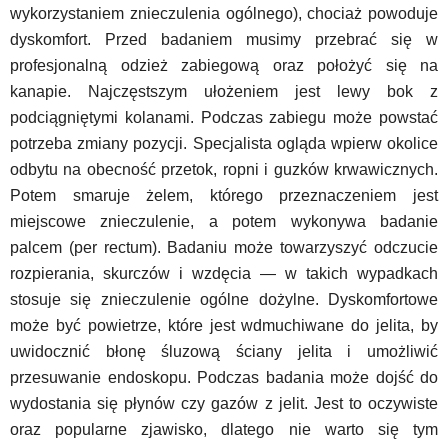
wykorzystaniem znieczulenia ogólnego), chociaż powoduje
dyskomfort. Przed badaniem musimy przebrać się w
profesjonalną odzież zabiegową oraz położyć się na
kanapie. Najczęstszym ułożeniem jest lewy bok z
podciągniętymi kolanami. Podczas zabiegu może powstać
potrzeba zmiany pozycji. Specjalista ogląda wpierw okolice
odbytu na obecność przetok, ropni i guzków krwawicznych.
Potem smaruje żelem, którego przeznaczeniem jest
miejscowe znieczulenie, a potem wykonywa badanie
palcem (per rectum). Badaniu może towarzyszyć odczucie
rozpierania, skurczów i wzdęcia — w takich wypadkach
stosuje się znieczulenie ogólne dożylne. Dyskomfortowe
może być powietrze, które jest wdmuchiwane do jelita, by
uwidocznić błonę śluzową ściany jelita i umożliwić
przesuwanie endoskopu. Podczas badania może dojść do
wydostania się płynów czy gazów z jelit. Jest to oczywiste
oraz popularne zjawisko, dlatego nie warto się tym