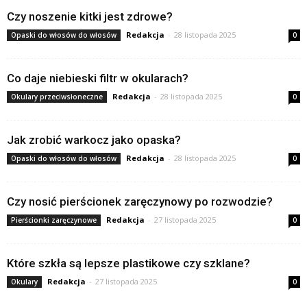
Czy noszenie kitki jest zdrowe?
Redakcja
-
28 listopada 2025
Opaski do włosów do włosów
0
Co daje niebieski filtr w okularach?
Redakcja
-
28 listopada 2025
Okulary przeciwsłoneczne
0
Jak zrobić warkocz jako opaska?
Redakcja
-
28 listopada 2025
Opaski do włosów do włosów
0
Czy nosić pierścionek zaręczynowy po rozwodzie?
Redakcja
-
27 listopada 2025
Pierścionki zaręczynowe
0
Które szkła są lepsze plastikowe czy szklane?
Redakcja
-
27 listopada 2025
Okulary
0